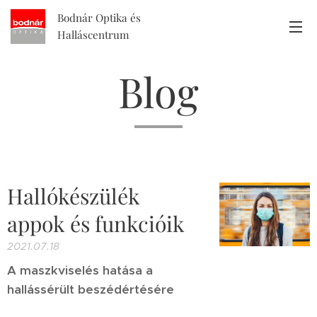
Bodnár Optika és
Halláscentrum
Blog
Hallókészülék
appok és funkcióik
2021.07.18
A maszkviselés hatása a
hallássérült beszédértésére