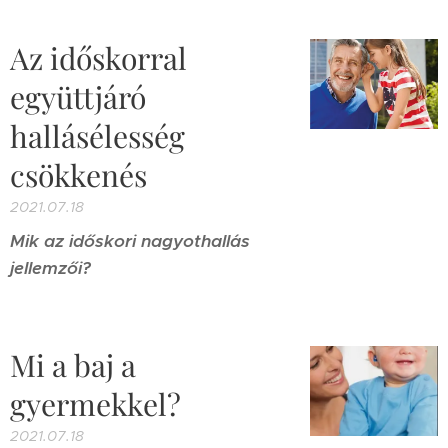
Az időskorral
együttjáró
hallásélesség
csökkenés
2021.07.18
Mik az időskori nagyothallás
jellemzői?
Mi a baj a
gyermekkel?
2021.07.18